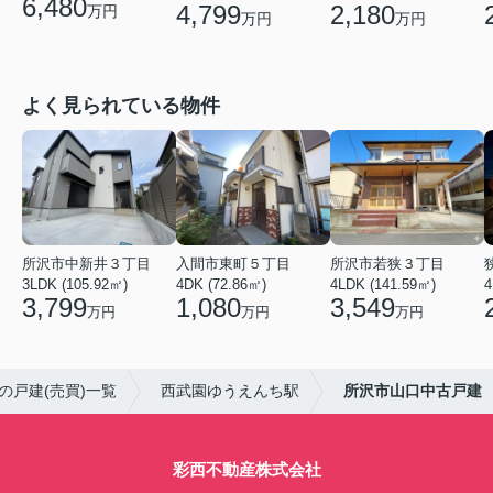
6,480
4,799
2,180
万円
万円
万円
よく見られている物件
所沢市中新井３丁目
入間市東町５丁目
所沢市若狭３丁目
3LDK (105.92㎡)
4DK (72.86㎡)
4LDK (141.59㎡)
3,799
1,080
3,549
万円
万円
万円
の戸建(売買)一覧
西武園ゆうえんち駅
所沢市山口中古戸建
彩西不動産株式会社