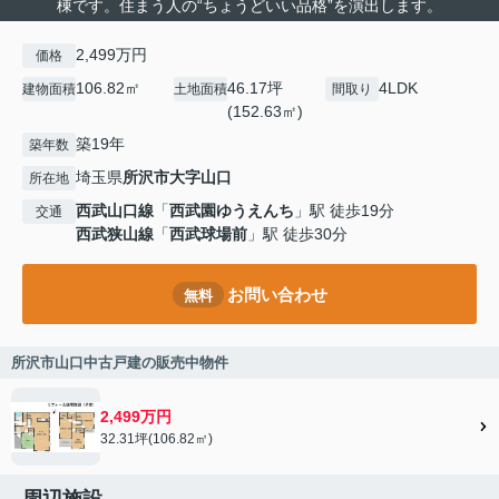
棟です。住まう人の“ちょうどいい品格”を演出します。
2,499万円
価格
106.82㎡
46.17坪
4LDK
建物面積
土地面積
間取り
(152.63㎡)
築19年
築年数
埼玉県
所沢市
大字山口
所在地
西武山口線
「
西武園ゆうえんち
」駅 徒歩19分
交通
西武狭山線
「
西武球場前
」駅 徒歩30分
お問い合わせ
無料
所沢市山口中古戸建の販売中物件
2,499万円
32.31坪(106.82㎡)