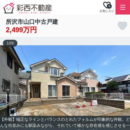
0
お気に入り
所沢市山口中古戸建
2,499万円
1
/
29
【外観】端正なラインとバランスのとれたフォルムが印象的な外観。ど
んな街並みにも馴染みながら、それでいて確かな存在感を感じさせる一