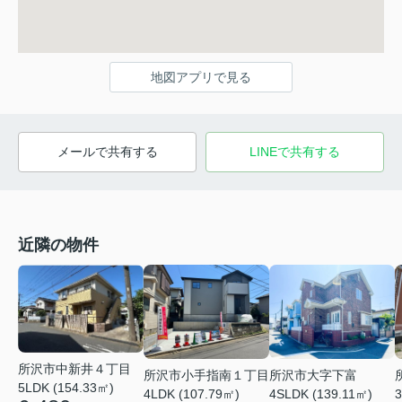
地図アプリで見る
メールで共有する
LINEで共有する
近隣の物件
所沢市中新井４丁目
所沢市小手指南１丁目
所沢市大字下富
5LDK (154.33㎡)
4LDK (107.79㎡)
4SLDK (139.11㎡)
3