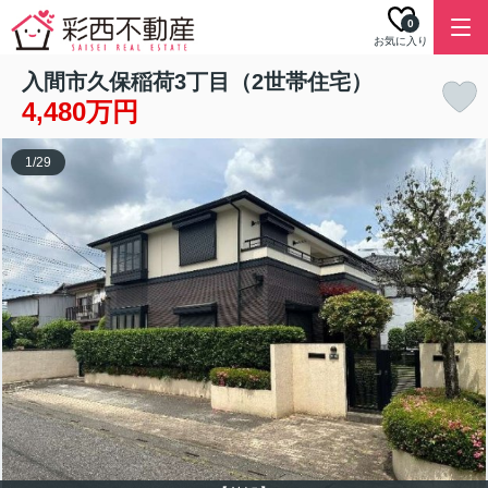
0
お気に入り
入間市久保稲荷3丁目（2世帯住宅）
4,480万円
1
/
29