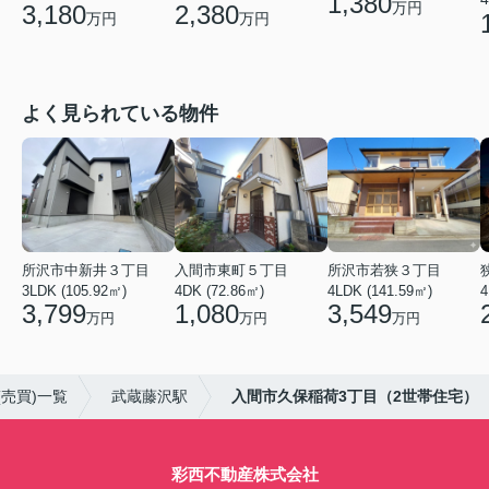
1,380
万円
3,180
2,380
万円
万円
よく見られている物件
所沢市中新井３丁目
入間市東町５丁目
所沢市若狭３丁目
3LDK (105.92㎡)
4DK (72.86㎡)
4LDK (141.59㎡)
3,799
1,080
3,549
万円
万円
万円
売買)一覧
武蔵藤沢駅
入間市久保稲荷3丁目（2世帯住宅）
彩西不動産株式会社