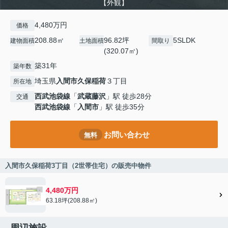
【外観】
4,480万円
価格
208.88㎡
96.82坪
5SLDK
建物面積
土地面積
間取り
(320.07㎡)
築31年
築年数
埼玉県
入間市
久保稲荷
３丁目
所在地
西武池袋線
「
武蔵藤沢
」駅 徒歩28分
交通
西武池袋線
「
入間市
」駅 徒歩35分
お問い合わせ
無料
入間市久保稲荷3丁目（2世帯住宅）の販売中物件
4,480万円
63.18坪(208.88㎡)