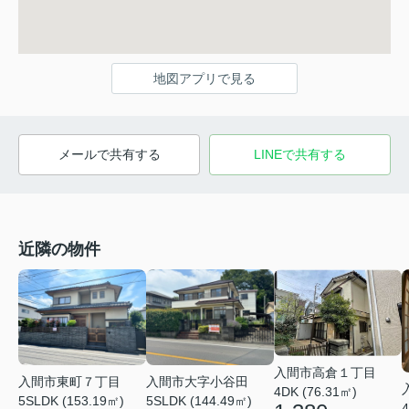
地図アプリで見る
メールで共有する
LINEで共有する
近隣の物件
入間市高倉１丁目
入間市東町７丁目
入間市大字小谷田
4DK (76.31㎡)
5SLDK (153.19㎡)
5SLDK (144.49㎡)
4