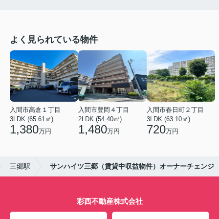
よく見られている物件
入間市高倉１丁目
入間市豊岡４丁目
入間市春日町２丁目
3LDK (65.61㎡)
2LDK (54.40㎡)
3LDK (63.10㎡)
1,380
1,480
720
万円
万円
万円
三郷駅
サンハイツ三郷（賃貸中収益物件）オーナーチェンジ
彩西不動産株式会社