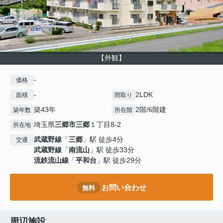
【外観】
-
価格
-
2LDK
面積
間取り
築43年
2階/6階建
築年数
所在階
埼玉県
三郷市
三郷
１丁目8-2
所在地
武蔵野線
「
三郷
」駅 徒歩4分
交通
武蔵野線
「
南流山
」駅 徒歩33分
流鉄流山線
「
平和台
」駅 徒歩29分
お問い合わせ
無料
周辺施設