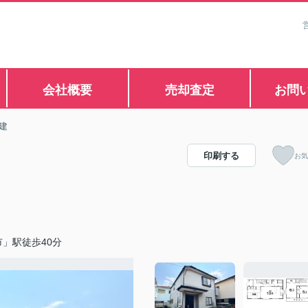
会社概要
売却査定
お問
建
印刷する
お気
」駅徒歩40分