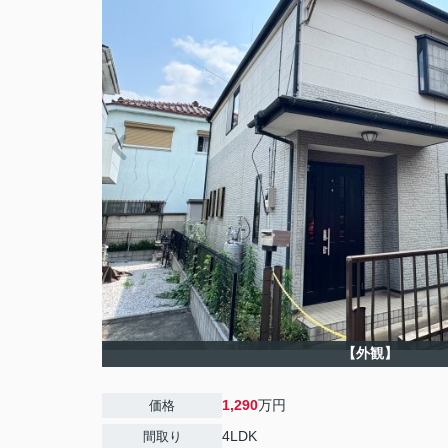
【外観】
1,290
万円
価格
4LDK
間取り