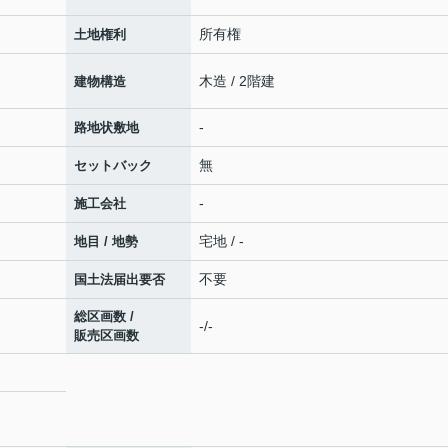
所有権
土地権利
木造 / 2階建
建物構造
-
路地状敷地
無
セットバック
-
施工会社
宅地 / -
地目 / 地勢
不要
国土法届出要否
総区画数 /
-/-
販売区画数