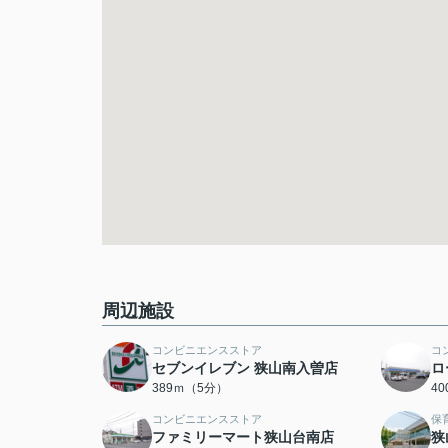
周辺施設
コンビニエンスストア
コ
セブンイレブン 狭山南入曽店
ロ
389ｍ（5分）
4
コンビニエンスストア
保
ファミリーマート狭山台南店
狭