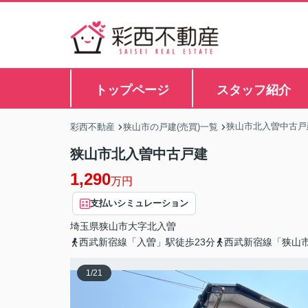
トップページ
スタッフ紹介
狭山市北入曽中古戸
彩西不動産
狭山市の戸建(売買)一覧
狭山市北入曽中古戸建
1,290
万円
支払いシミュレーション
埼玉県
狭山市
大字北入曽
西武新宿線「入曽」駅徒歩23分
西武新宿線「狭山市
1
/
21