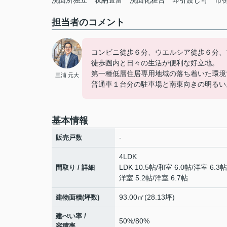
洗面所独立
収納豊富
洗面化粧台
即引渡し可
市
担当者のコメント
コンビニ徒歩６分、ウエルシア徒歩６分、
徒歩圏内と日々の生活が便利な好立地。
第一種低層住居専用地域の落ち着いた環境
三浦 元大
普通車１台分の駐車場と南東向きの明るい
基本情報
-
販売戸数
4LDK
LDK 10.5帖
/
和室 6.0帖
/
洋室 6.3帖
間取り / 詳細
洋室 5.2帖
/
洋室 6.7帖
93.00㎡(28.13坪)
建物面積(坪数)
建ぺい率 /
50%/80%
容積率