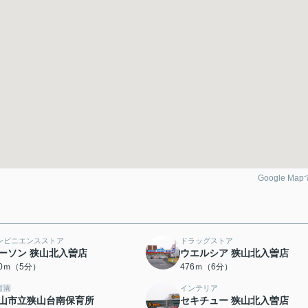
Google Ma
ンビニエンスストア
ドラッグストア
ーソン 狭山北入曽店
ウエルシア 狭山北入曽店
00ｍ（5分）
476ｍ（6分）
育園
インテリア
山市立狭山台南保育所
セキチュー 狭山北入曽店