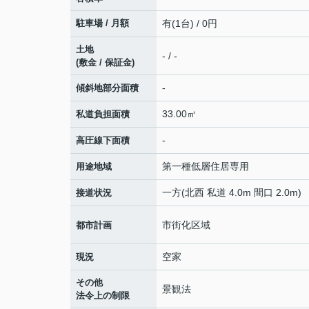
駐車場 / 月額
有(1台) / 0円
土地
- / -
(敷金 / 保証金)
-
傾斜地部分面積
33.00㎡
私道負担面積
-
高圧線下面積
第一種低層住居専用
用途地域
一方(北西 私道 4.0m 間口 2.0m)
接道状況
市街化区域
都市計画
空家
現況
その他
景観法
法令上の制限