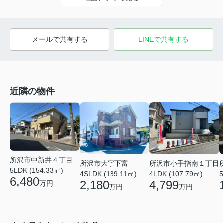
メールで共有する
LINEで共有する
近隣の物件
所沢市中新井４丁目
所沢市大字下富
所沢市小手指南１丁目
5LDK (154.33㎡)
4SLDK (139.11㎡)
4LDK (107.79㎡)
5
6,480
2,180
4,799
万円
万円
万円