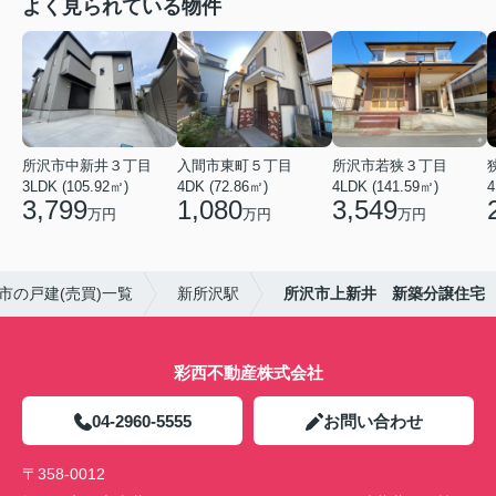
よく見られている物件
所沢市中新井３丁目
入間市東町５丁目
所沢市若狭３丁目
3LDK (105.92㎡)
4DK (72.86㎡)
4LDK (141.59㎡)
3,799
1,080
3,549
万円
万円
万円
市の戸建(売買)一覧
新所沢駅
所沢市上新井 新築分譲住宅
彩西不動産株式会社
04-2960-5555
お問い合わせ
〒358-0012