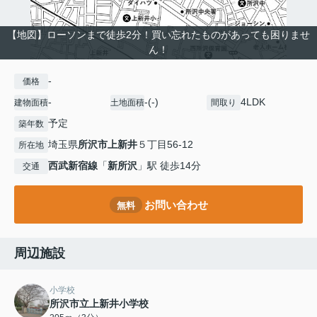
【地図】ローソンまで徒歩2分！買い忘れたものがあっても困りませ
ん！
-
価格
-
-(-)
4LDK
建物面積
土地面積
間取り
予定
築年数
埼玉県
所沢市
上新井
５丁目56-12
所在地
西武新宿線
「
新所沢
」駅 徒歩14分
交通
お問い合わせ
無料
周辺施設
小学校
所沢市立上新井小学校