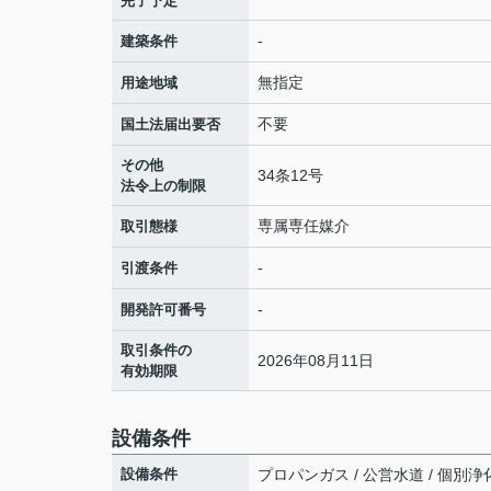
完了予定
-
建築条件
無指定
用途地域
不要
国土法届出要否
その他
34条12号
法令上の制限
専属専任媒介
取引態様
-
引渡条件
-
開発許可番号
取引条件の
2026年08月11日
有効期限
設備条件
設備条件
プロパンガス / 公営水道 / 個別浄