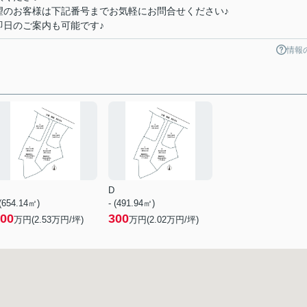
望のお客様は下記番号までお気軽にお問合せください♪
即日のご案内も可能です♪
情報
D
 (654.14㎡)
- (491.94㎡)
00
300
万円(
2.53
万円/坪)
万円(
2.02
万円/坪)