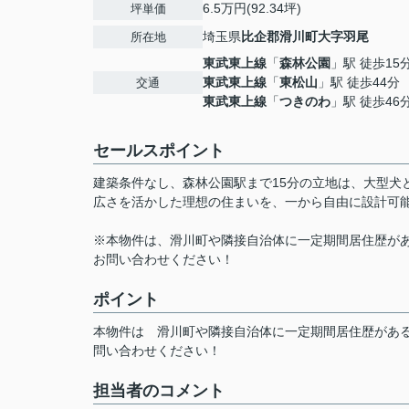
6.5万円(92.34坪)
坪単価
埼玉県
比企郡滑川町
大字羽尾
所在地
東武東上線
「
森林公園
」駅 徒歩15
東武東上線
「
東松山
」駅 徒歩44分
交通
東武東上線
「
つきのわ
」駅 徒歩46
セールスポイント
建築条件なし、森林公園駅まで15分の立地は、大型犬
広さを活かした理想の住まいを、一から自由に設計可
※本物件は、滑川町や隣接自治体に一定期間居住歴が
お問い合わせください！
ポイント
本物件は
滑川町や隣接自治体に一定期間居住歴があ
問い合わせください！
担当者のコメント