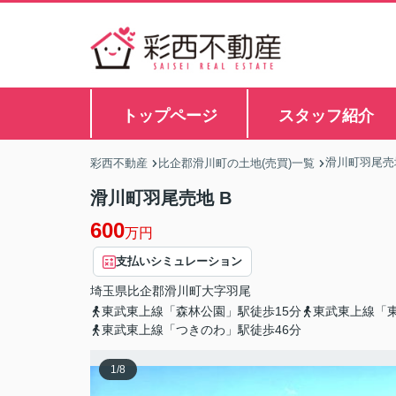
トップページ
スタッフ紹介
滑川町羽尾売
彩西不動産
比企郡滑川町の土地(売買)一覧
滑川町羽尾売地 B
600
万円
支払いシミュレーション
埼玉県
比企郡滑川町
大字羽尾
東武東上線「森林公園」駅徒歩15分
東武東上線「東
東武東上線「つきのわ」駅徒歩46分
1
/
8