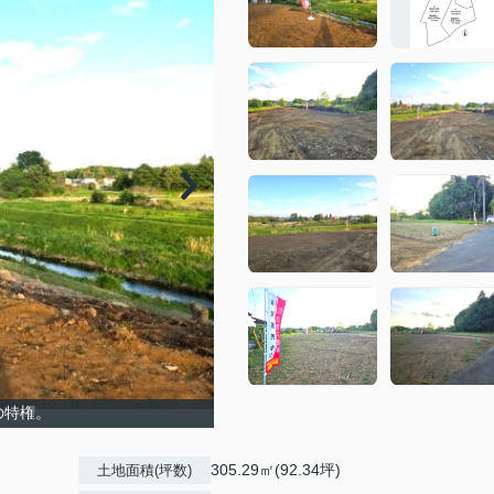
の特権。
305.29㎡(92.34坪)
土地面積(坪数)