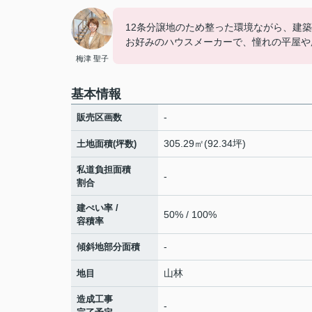
12条分譲地のため整った環境ながら、建
お好みのハウスメーカーで、憧れの平屋や
梅津 聖子
基本情報
-
販売区画数
305.29㎡(92.34坪)
土地面積(坪数)
私道負担面積
-
割合
建ぺい率 /
50% / 100%
容積率
-
傾斜地部分面積
山林
地目
造成工事
-