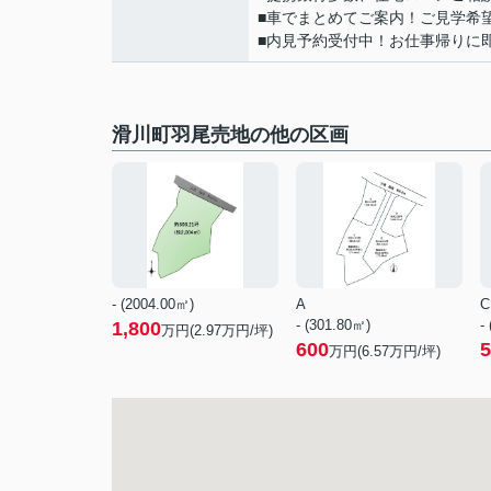
■車でまとめてご案内！ご見学希
■内見予約受付中！お仕事帰りに
滑川町羽尾売地の他の区画
- (2004.00㎡)
A
C
- (301.80㎡)
-
1,800
万円(
2.97
万円/坪)
600
5
万円(
6.57
万円/坪)