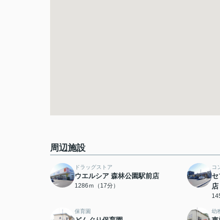
周辺施設
ドラッグストア
コ
ウエルシア 森林公園駅前店
セ
1286ｍ（17分）
店
1
保育園
幼