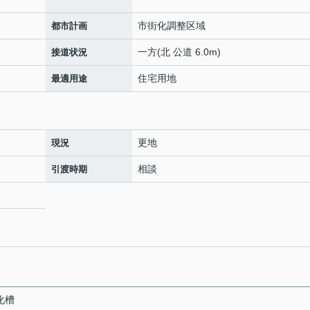
市街化調整区域
都市計画
一方(北 公道 6.0m)
接道状況
住宅用地
最適用途
更地
現況
相談
引渡時期
化槽