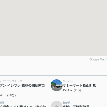
Google Ma
ンビニエンスストア
スーパー
ブン‐イレブン 森林公園駅南口
マミーマート松山町店
1584ｍ（20分）
459ｍ（19分）
稚園
郵便局