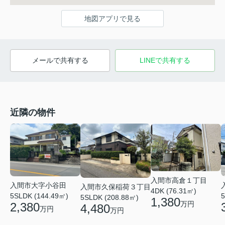
地図アプリで見る
メールで共有する
LINEで共有する
近隣の物件
入間市高倉１丁目
入間市大字小谷田
入間市久保稲荷３丁目
4DK (76.31㎡)
5SLDK (144.49㎡)
5
5SLDK (208.88㎡)
1,380
万円
2,380
4,480
万円
万円