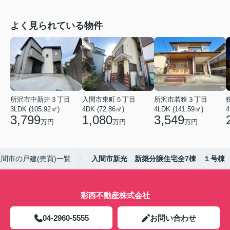
よく見られている物件
所沢市中新井３丁目
入間市東町５丁目
所沢市若狭３丁目
3LDK (105.92㎡)
4DK (72.86㎡)
4LDK (141.59㎡)
3,799
1,080
3,549
万円
万円
万円
入間市の戸建(売買)一覧
入間市新光 新築分譲住宅全7棟 １号棟
彩西不動産株式会社
04-2960-5555
お問い合わせ