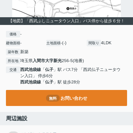
【地図】「西武ぶしニュータウン入口」バス停から徒歩６分！
-
価格
-
-(-)
4LDK
建物面積
土地面積
間取り
新築
築年数
埼玉県
入間市
大字新光
256-5(地番)
所在地
西武池袋線
「
仏子
」駅 バス7分 「西武仏子ニュータウ
交通
ン入口」 停歩6分
西武池袋線
「
仏子
」駅 徒歩28分
お問い合わせ
無料
周辺施設