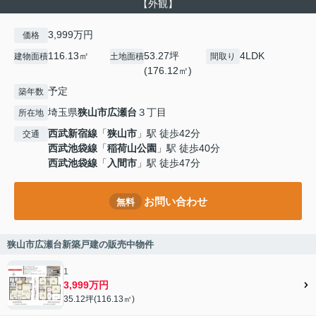
【外観】
3,999万円
価格
116.13㎡
53.27坪
4LDK
建物面積
土地面積
間取り
(176.12㎡)
予定
築年数
埼玉県
狭山市
広瀬台
３丁目
所在地
西武新宿線
「
狭山市
」駅 徒歩42分
交通
西武池袋線
「
稲荷山公園
」駅 徒歩40分
西武池袋線
「
入間市
」駅 徒歩47分
お問い合わせ
無料
狭山市広瀬台新築戸建の販売中物件
1
3,999万円
35.12坪(116.13㎡)