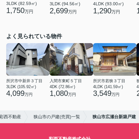
3LDK (82.59㎡)
3LDK (94.56㎡)
4LDK (93.00㎡)
4
1,750
2,699
1,290
万円
万円
万円
よく見られている物件
所沢市中新井３丁目
入間市東町５丁目
所沢市若狭３丁目
3LDK (105.92㎡)
4DK (72.86㎡)
4LDK (141.59㎡)
4,099
1,080
3,549
万円
万円
万円
彩西不動産
狭山市の戸建(売買)一覧
狭山市広瀬台新築戸建
彩西不動産株式会社