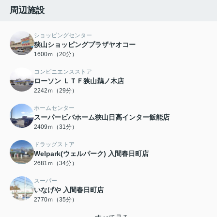
周辺施設
ショッピングセンター
狭山ショッピングプラザヤオコー
1600ｍ（20分）
コンビニエンスストア
ローソン ＬＴＦ狭山鵜ノ木店
2242ｍ（29分）
ホームセンター
スーパービバホーム狭山日高インター飯能店
2409ｍ（31分）
ドラッグストア
Welpark(ウェルパーク) 入間春日町店
2681ｍ（34分）
スーパー
いなげや 入間春日町店
2770ｍ（35分）