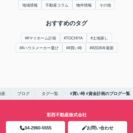
地域情報
不動産コラム
物件情報
その他
おすすめのタグ
##マイホーム計画
#TOCHIYA
#土地探し
##ハウスメーカー選び
##買い時
##2026年最新
動産
ブログ
タグ一覧
#買い時 #資金計画のブログ一覧
彩西不動産株式会社
04-2960-5555
お問い合わせ