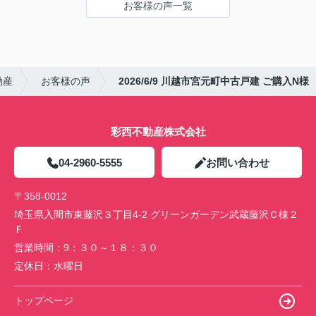
お客様の声一覧
動産
お客様の声
2026/6/9 川越市宮元町中古戸建 ご購入N様
彩西不動産株式会社
04-2960-5555
お問い合わせ
〒358-0012
埼玉県入間市東藤沢３丁目4-2 グリーンガーデン武蔵藤沢Ｃ棟２
Ｆ
営業時間：
9：３０～１８：３０
定休日：
水曜日
トップページ