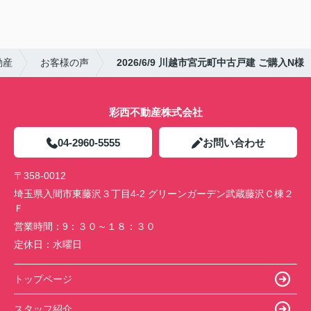
動産
お客様の声
2026/6/9 川越市宮元町中古戸建 ご購入N様
彩西不動産株式会社
04-2960-5555
お問い合わせ
〒358-0012
埼玉県入間市東藤沢３丁目4-2 グリーンガーデン武蔵藤沢Ｃ棟２
Ｆ
営業時間：
9：３０～１８：３０
定休日：
水曜日
トップページ
スタッフ紹介