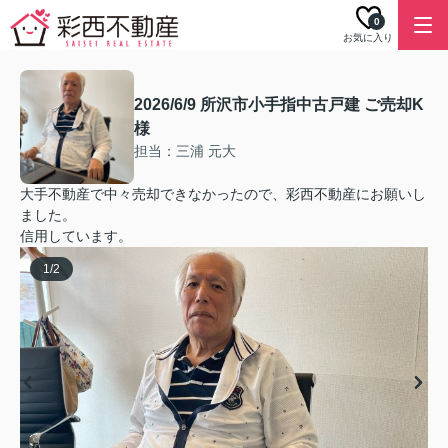
0
お気に入り
2026/6/9 所沢市小手指中古戸建 ご売却K
様
担当：三浦 元大
大手不動産で中々売却できなかったので、彩西不動産にお願いし
ました。
信用しています。
1
/
2