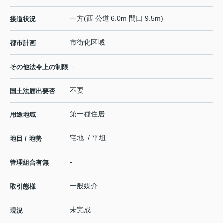
一方(西 公道 6.0m 間口 9.5m)
接道状況
市街化区域
都市計画
-
その他法令上の制限
不要
国土法届出要否
第一種住居
用途地域
宅地 / 平坦
地目 / 地勢
-
管理組合有無
一般媒介
取引態様
未完成
現況