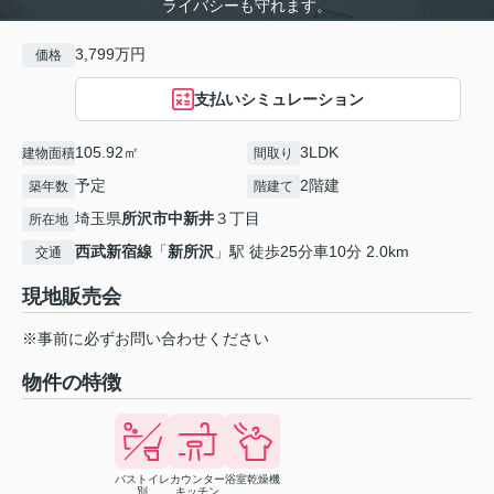
ライバシーも守れます。
3,799万円
価格
支払いシミュレーション
105.92㎡
3LDK
建物面積
間取り
予定
2階建
築年数
階建て
埼玉県
所沢市
中新井
３丁目
所在地
西武新宿線
「
新所沢
」駅 徒歩25分車10分 2.0km
交通
現地販売会
※事前に必ずお問い合わせください
物件の特徴
バストイレ
カウンター
浴室乾燥機
別
キッチン