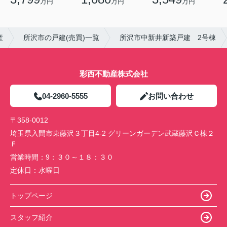
万円
万円
万円
産
所沢市の戸建(売買)一覧
所沢市中新井新築戸建 2号棟
彩西不動産株式会社
04-2960-5555
お問い合わせ
〒358-0012
埼玉県入間市東藤沢３丁目4-2 グリーンガーデン武蔵藤沢Ｃ棟２
Ｆ
営業時間：
9：３０～１８：３０
定休日：
水曜日
トップページ
スタッフ紹介