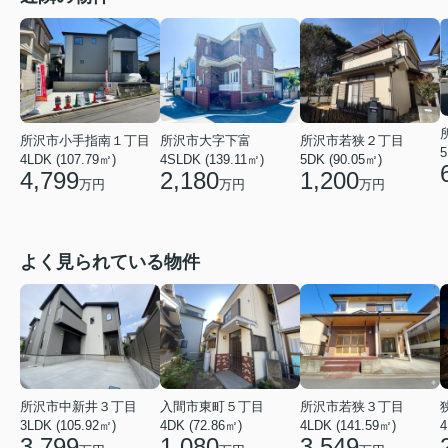
所沢市小手指南１丁目
所沢市大字下富
所沢市若狭２丁目
5
4LDK (107.79㎡)
4SLDK (139.11㎡)
5DK (90.05㎡)
4,799
2,180
1,200
万円
万円
万円
よく見られている物件
所沢市中新井３丁目
入間市東町５丁目
所沢市若狭３丁目
3LDK (105.92㎡)
4DK (72.86㎡)
4LDK (141.59㎡)
3,799
1,080
3,549