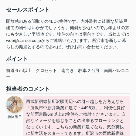
セールスポイント
開放感のある間取りの4LDK物件です。内外装共に綺麗な新築戸
建ての物件はいかがでしょうか。傾斜が少ないのでお年よりの方
にもやさしい平坦地です。物件の向きは南向きです。当社までは
web@sai-sei.co.jpからご連絡いただけます。所沢市を新しい暮
らしの拠点とするのであれば、ぜひお問い合わせください。
ポイント
前道６ｍ以上
クロゼット
南向き
駐車２台可
南面バルコニ
ー
担当者のコメント
西武新宿線新所沢駅周辺への引っ越しをお考えなら
「所沢市中新井新築戸建て：4498万」。利便性良好
な前面道路6m以上の物件をご検討くださいませ。自
梅津 聖子
然なイメージを感じることの出来るフローリングと
なっています。こちらの新築戸建てなら、気分爽快
に新生活をスタートできます。所沢市の西武新宿線