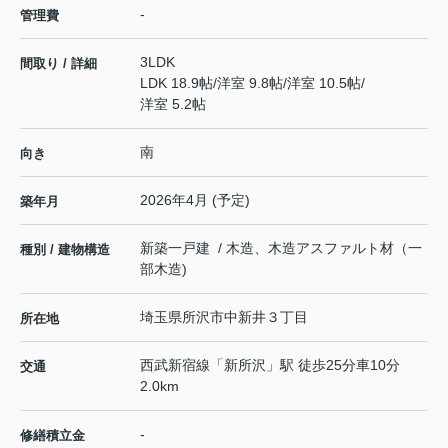
-
管理費
3LDK
間取り / 詳細
LDK 18.9帖
/
洋室 9.8帖
/
洋室 10.5帖
/
洋室 5.2帖
南
向き
2026年4月 (予定)
築年月
新築一戸建 / 木造、木造アスファルト材（一
種別 / 建物構造
部木造)
埼玉県
所沢市
中新井
３丁目
所在地
西武新宿線
「
新所沢
」駅 徒歩25分車10分
交通
2.0km
-
修繕積立金