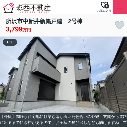
0
お気に入り
所沢市中新井新築戸建 2号棟
3,799
万円
1
/
30
【外観】閑静な住宅地に馴染む落ち着いた色合いの外観。玄関から道路
に出るまでに余裕があるので、お子様の飛び出しなども防げますね！プ