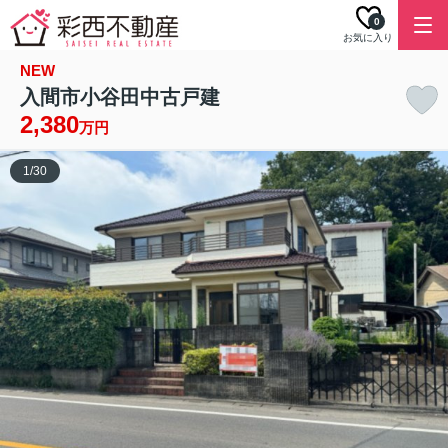
0
お気に入り
NEW
入間市小谷田中古戸建
2,380
万円
1
/
30