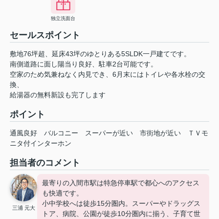
独立洗面台
セールスポイント
敷地76坪超、延床43坪のゆとりある5SLDK一戸建てです。
南側道路に面し陽当り良好、駐車2台可能です。
空家のため気兼ねなく内見でき、6月末にはトイレや各水栓の交
換、
給湯器の無料新設も完了します
ポイント
通風良好
バルコニー
スーパーが近い
市街地が近い
ＴＶモ
ニタ付インターホン
担当者のコメント
最寄りの入間市駅は特急停車駅で都心へのアクセス
も快適です。
小中学校へは徒歩15分圏内。スーパーやドラッグス
三浦 元大
トア、病院、公園が徒歩10分圏内に揃う、子育て世