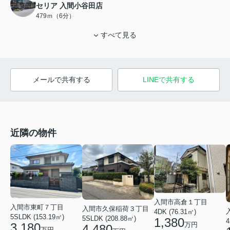
セリア 入間小谷田店
479ｍ（6分）
すべて見る
メールで共有する
LINEで共有する
近隣の物件
入間市高倉１丁目
入間市東町７丁目
入間市久保稲荷３丁目
4DK (76.31㎡)
5SLDK (153.19㎡)
5SLDK (208.88㎡)
1,380
4
3,180
万円
4,480
万円