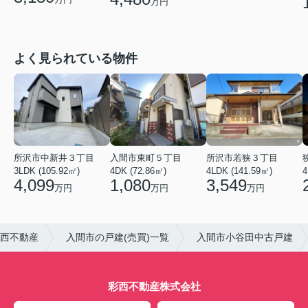
万円
よく見られている物件
所沢市中新井３丁目
入間市東町５丁目
所沢市若狭３丁目
3LDK (105.92㎡)
4DK (72.86㎡)
4LDK (141.59㎡)
4,099
1,080
3,549
万円
万円
万円
西不動産
入間市の戸建(売買)一覧
入間市小谷田中古戸建
彩西不動産株式会社