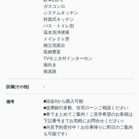
ガスコンロ
システムキッチン
対面式キッチン
バス・トイレ別
温水洗浄便座
トイレ２ヶ所
独立洗面台
収納豊富
TVモニタ付インターホン
南向き
南道路
-
設備(その他)
■頭金0から購入可能
備考
■提携銀行多数、住宅ローンご相談ください
■車でまとめてご案内！ご見学希望のお客様は
下記番号までお気軽にお問合せください♪
■内見予約受付中！お仕事帰りに即日のご案内
も可能です♪