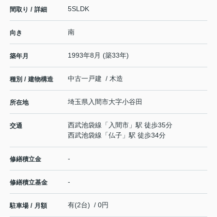
5SLDK
間取り / 詳細
南
向き
1993年8月 (築33年)
築年月
中古一戸建 / 木造
種別 / 建物構造
埼玉県
入間市
大字小谷田
所在地
西武池袋線
「
入間市
」駅 徒歩35分
交通
西武池袋線
「
仏子
」駅 徒歩34分
-
修繕積立金
-
修繕積立基金
有(2台) / 0円
駐車場 / 月額