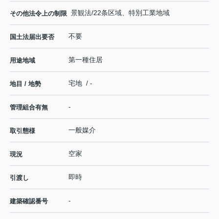
景観法/22条区域、特別工業地域
その他法令上の制限
不要
国土法届出要否
第一種住居
用途地域
宅地 / -
地目 / 地勢
-
管理組合有無
一般媒介
取引態様
空家
現況
即時
引渡し
-
建築確認番号