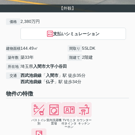
【外観】
2,380万円
価格
支払いシミュレーション
144.49㎡
5SLDK
建物面積
間取り
築33年
2階建
築年数
階建て
埼玉県
入間市
大字小谷田
所在地
西武池袋線
「
入間市
」駅 徒歩35分
交通
西武池袋線
「
仏子
」駅 徒歩34分
物件の特徴
バストイレ
室内洗濯機
TVモニタ
カウンター
別
置場
付きインタ
キッチン
ーホン