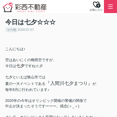
0
お気に入り
今日は七夕☆☆☆
その他
2020.07.07
こんにちは♪
空はあいにくの梅雨空ですが、
七夕
今日は
ですね☆彡
七夕といえば狭山市では
『入間川七夕まつり』
夏の一大イベントである
が
毎年8月に行われています♪
2020年の今年はオリンピック開催の警備の関係で
中止が決まったそうですーーー。残念(＞_＜)