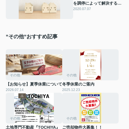
を調停によって解決するに
はどうすればいいの？
2020.07.07
”その他”おすすめ記事
その他
その他
【お知らせ】夏季休業について
冬季休業のご案内
2026.07.14
2025.12.23
その他
その他
土地専門不動産『TOCHIYA』
ご売却物件大募集！！