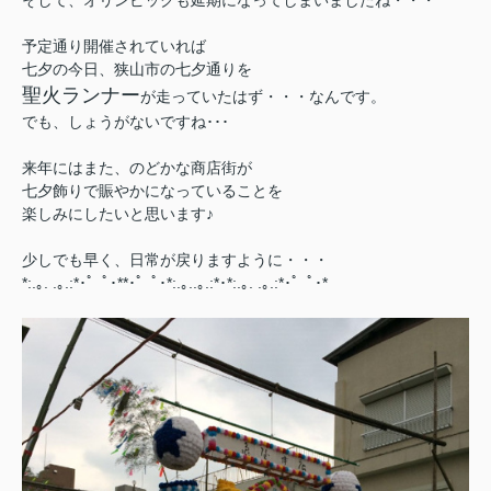
そして、オリンピックも延期になってしまいましたね・・・
予定通り開催されていれば
七夕の今日、狭山市の七夕通りを
聖火ランナー
が走っていたはず・・・なんです。
でも、しょうがないですね･･･
来年にはまた、のどかな商店街が
七夕飾りで賑やかになっていることを
楽しみにしたいと思います♪
少しでも早く、日常が戻りますように・
・・
*:.｡. .｡.:*･゜ﾟ･*
*･゜ﾟ･*:.｡..｡.:*･
*:.｡. .｡.:*･゜ﾟ･*