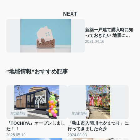
NEXT
新築一戸建て購入時に知
っておきたい 地震に弱
い家の見分け方
2021.04.16
”地域情報”おすすめ記事
地域情報
地域情報
『TOCHIYA』オープンしまし
「狭山市入間川七夕まつり」に
た！！
行ってきました☆彡
2025.05.19
2024.08.03