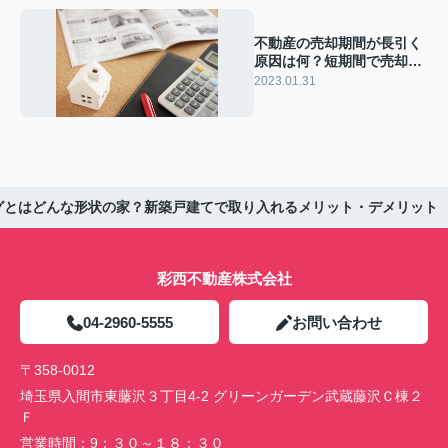
不動産の売却期間が長引く
原因は何？短期間で売却す
るためのコツと対処法
2023.01.31
グとはどんな形状の家？新築戸建てで取り入れるメリット・デメリット
彩西不動産株式会社
04-2960-5555
お問い合わせ
〒358-0012
埼玉県入間市東藤沢３丁目4-2 グリーンガーデン武蔵藤沢Ｃ棟２
Ｆ
営業時間：
9：３０～１８：３０