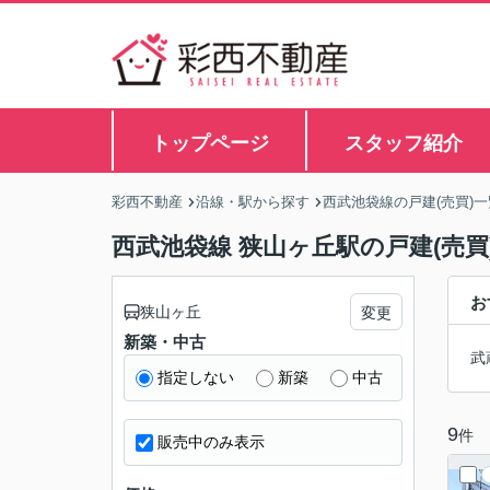
トップページ
スタッフ紹介
彩西不動産
沿線・駅から探す
西武池袋線の戸建(売買)一
西武池袋線 狭山ヶ丘駅の戸建(売買
お
狭山ヶ丘
変更
新築・中古
武
指定しない
新築
中古
9
件
販売中のみ表示