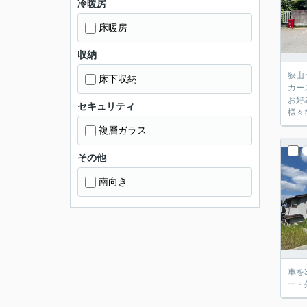
冷暖房
床暖房
収納
狭山
床下収納
カー
お好
セキュリティ
様々
複層ガラス
その他
南向き
車を
ー・