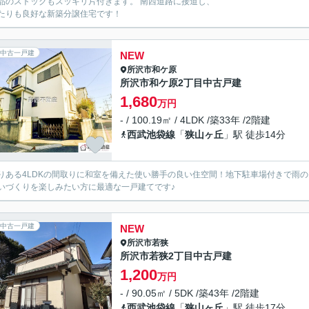
品のストックもスッキリ片付きます。 南西道路に接道し、
たりも良好な新築分譲住宅です！
中古一戸建
NEW
所沢市
和ケ原
所沢市和ケ原2丁目中古戸建
1,680
万円
- / 100.19㎡ / 4LDK /築33年 /2階建
西武池袋線
「
狭山ヶ丘
」駅 徒歩14分
りある4LDKの間取りに和室を備えた使い勝手の良い住空間！地下駐車場付きで雨
いづくりを楽しみたい方に最適な一戸建てです♪
中古一戸建
NEW
所沢市
若狭
所沢市若狭2丁目中古戸建
1,200
万円
- / 90.05㎡ / 5DK /築43年 /2階建
西武池袋線
「
狭山ヶ丘
」駅 徒歩17分