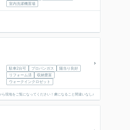
室内洗濯機置場
駐車2台可
プロパンガス
陽当り良好
リフォーム済
収納豊富
ウォークインクロゼット
から現地をご覧になってください！虜になること間違いなし♪