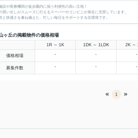
施設や医療機関が徒歩圏内に揃う利便性の高い立地！
の買い出しがスムーズに行えるスーパーやコンビニが身近に充実しています。
性と快適さを兼ね備えた、忙しい毎日をサポートする住環境です。
山ヶ丘の掲載物件の価格相場
1R ～ 1K
1DK ～ 1LDK
2K ～ 
-
-
-
価格相場
-
-
-
募集件数
1