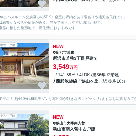
20年にバスルーム交換済みの5DK！全室に収納があり陽当りや通風も良好です。
は緑豊かな公園や病院が近く、静かで暮らしやすい環境が魅力。
道路に接した整形地で、新生活におすすめです。
中古一戸建
NEW
所沢市
若狭
所沢市若狭3丁目戸建て
3,549
万円
- / 141.59㎡ / 4LDK /築36年 /2階建
西武池袋線
「
狭山ヶ丘
」駅 徒歩10分
で平坦の徒歩10分♪和風モダンな雰囲気が好きな方にピッタリ♪まずはお写真をみて
中古一戸建
NEW
狭山市
大字南入曽
狭山市南入曽中古戸建