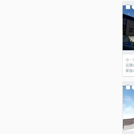
小・
近隣
家族