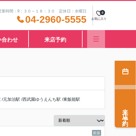
営業時間：9：３０～１８：３０ 定休日：水曜日
0
04-2960-5555
お気に入り
い合わせ
来店予約
駅
/
元加治駅
/
西武園ゆうえんち駅
/
東飯能駅
来店予約
新築