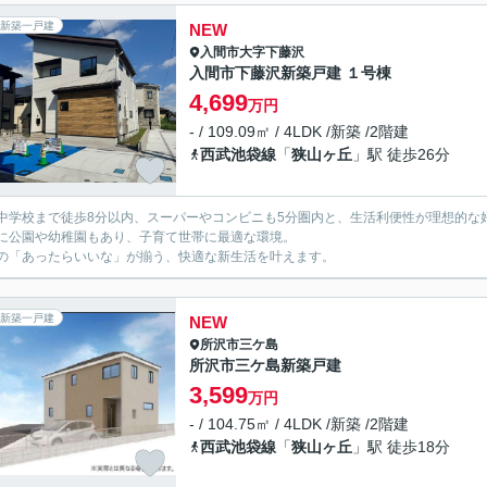
新築一戸建
NEW
入間市
大字下藤沢
入間市下藤沢新築戸建 １号棟
4,699
万円
- / 109.09㎡ / 4LDK /新築 /2階建
西武池袋線
「
狭山ヶ丘
」駅 徒歩26分
中学校まで徒歩8分以内、スーパーやコンビニも5分圏内と、生活利便性が理想的な
に公園や幼稚園もあり、子育て世帯に最適な環境。
の「あったらいいな」が揃う、快適な新生活を叶えます。
新築一戸建
NEW
所沢市
三ケ島
所沢市三ケ島新築戸建
3,599
万円
- / 104.75㎡ / 4LDK /新築 /2階建
西武池袋線
「
狭山ヶ丘
」駅 徒歩18分