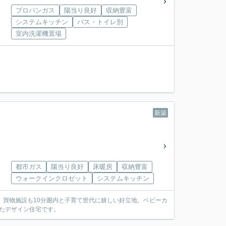
プロパンガス
陽当り良好
収納豊富
システムキッチン
バス・トイレ別
室内洗濯機置場
新築
都市ガス
陽当り良好
床暖房
収納豊富
ウォークインクロゼット
システムキッチン
、買物施設も10分圏内と子育て世代に嬉しい好立地。ベビーカ
したデザイン住宅です。