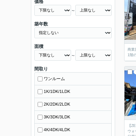
価格
～
築年数
面積
商業
～
1階
間取り
ワンルーム
1K/1DK/1LDK
2K/2DK/2LDK
3K/3DK/3LDK
【Z
4K/4DK/4LDK
ウォ