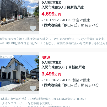
入間市
東藤沢
入間市東藤沢1丁目新築戸建
4,699
万円
- / 101.91㎡ / 4LDK /予定 /2階建
西武池袋線
「
狭山ヶ丘
」駅 徒歩24分
施設が揃う好立地！2階は全4室が独立し、WICや2か所のトイレなど設備も大充実。
の20.5帖LDKは将来仕切れば5LDKにもなり、家族の成長に合わせて間取りを変え
新築一戸建
NEW
入間市
東藤沢
入間市東藤沢８丁目新築戸建
3,499
万円
- / 105.16㎡ / 4LDK /新築 /2階建
西武池袋線
「
狭山ヶ丘
」駅 徒歩14分
EH水準の高性能住宅】21.5帖の開放感あふれるLDKが魅力の4LDK！
ークインクローゼットなど収納も充実し、