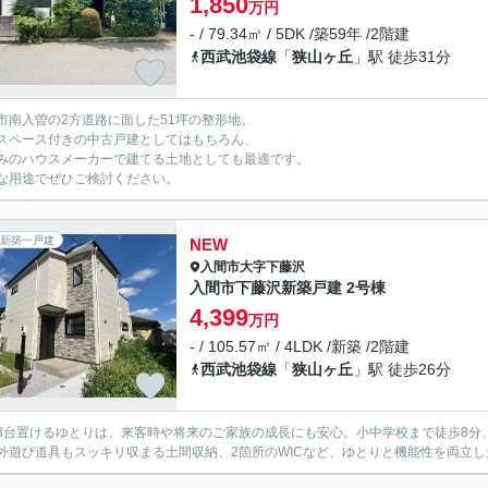
1,850
万円
- / 79.34㎡ / 5DK /築59年 /2階建
西武池袋線
「
狭山ヶ丘
」駅 徒歩31分
市南入曽の2方道路に面した51坪の整形地。
スペース付きの中古戸建としてはもちろん、
みのハウスメーカーで建てる土地としても最適です。
な用途でぜひご検討ください。
新築一戸建
NEW
入間市
大字下藤沢
入間市下藤沢新築戸建 2号棟
4,399
万円
- / 105.57㎡ / 4LDK /新築 /2階建
西武池袋線
「
狭山ヶ丘
」駅 徒歩26分
3台置けるゆとりは、来客時や将来のご家族の成長にも安心。小中学校まで徒歩8分
外遊び道具もスッキリ収まる土間収納、2箇所のWICなど、ゆとりと機能性を両立