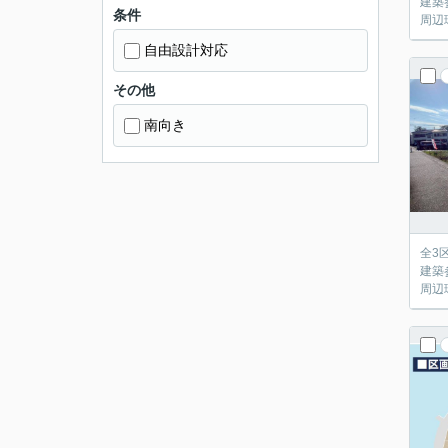
建築
条件
周辺
自由設計対応
その他
南向き
全3
建築
周辺