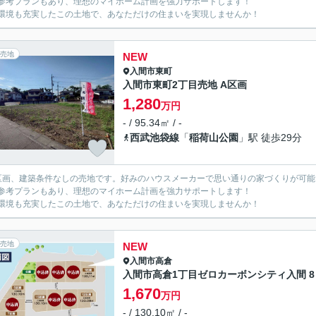
参考プランもあり、理想のマイホーム計画を強力サポートします！
環境も充実したこの土地で、あなただけの住まいを実現しませんか！
売地
NEW
入間市
東町
入間市東町2丁目売地 A区画
1,280
万円
- / 95.34㎡ / -
西武池袋線
「
稲荷山公園
」駅 徒歩29分
区画、建築条件なしの売地です。好みのハウスメーカーで思い通りの家づくりが可能
参考プランもあり、理想のマイホーム計画を強力サポートします！
環境も充実したこの土地で、あなただけの住まいを実現しませんか！
売地
NEW
入間市
高倉
入間市高倉1丁目ゼロカーボンシティ入間 8
1,670
万円
- / 130.10㎡ / -