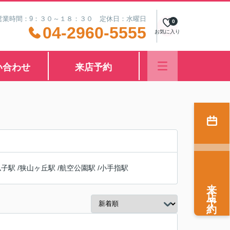
営業時間：9：３０～１８：３０ 定休日：水曜日
0
04-2960-5555
お気に入り
い合わせ
来店予約
仏子駅
/
狭山ヶ丘駅
/
航空公園駅
/
小手指駅
来店予約