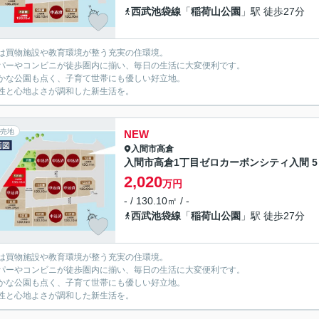
西武池袋線
「
稲荷山公園
」駅 徒歩27分
は買物施設や教育環境が整う充実の住環境。
パーやコンビニが徒歩圏内に揃い、毎日の生活に大変便利です。
かな公園も点く、子育て世帯にも優しい好立地。
性と心地よさが調和した新生活を。
売地
NEW
入間市
高倉
入間市高倉1丁目ゼロカーボンシティ入間 5
2,020
万円
- / 130.10㎡ / -
西武池袋線
「
稲荷山公園
」駅 徒歩27分
は買物施設や教育環境が整う充実の住環境。
パーやコンビニが徒歩圏内に揃い、毎日の生活に大変便利です。
かな公園も点く、子育て世帯にも優しい好立地。
性と心地よさが調和した新生活を。