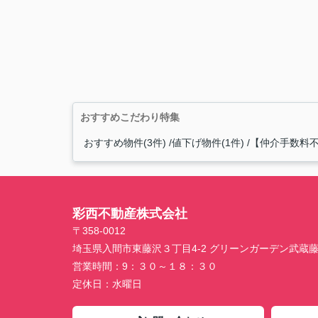
おすすめこだわり特集
おすすめ物件(3件)
値下げ物件(1件)
【仲介手数料不
彩西不動産株式会社
〒358-0012
埼玉県入間市東藤沢３丁目4-2 グリーンガーデン武蔵
営業時間：
9：３０～１８：３０
定休日：
水曜日