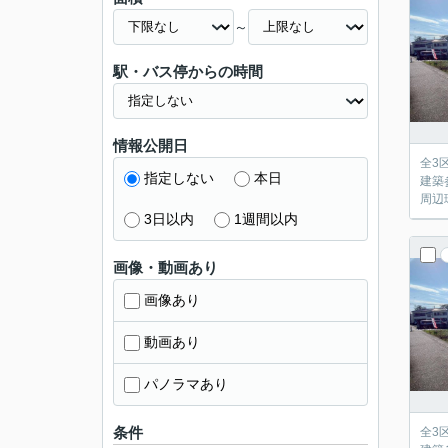
～
駅・バス停からの時間
情報公開日
全3
指定しない
本日
建築
周辺
3日以内
1週間以内
画像・動画あり
画像あり
動画あり
パノラマあり
条件
全3