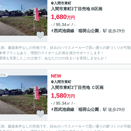
入間市
東町
入間市東町2丁目売地 B区画
1,680
万円
- / 95.34㎡ / -
西武池袋線
「
稲荷山公園
」駅 徒歩29分
区画、建築条件なしの売地です。好みのハウスメーカーで思い通りの家づくりが可能
参考プランもあり、理想のマイホーム計画を強力サポートします！
環境も充実したこの土地で、あなただけの住まいを実現しませんか！
売地
NEW
入間市
東町
入間市東町2丁目売地 Ｃ区画
1,580
万円
- / 95.34㎡ / -
西武池袋線
「
稲荷山公園
」駅 徒歩29分
区画、建築条件なしの売地です。好みのハウスメーカーで思い通りの家づくりが可能