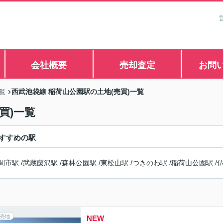
会社概要
売却査定
お問
西武池袋線 稲荷山公園駅の土地(売買)一覧
覧
買)一覧
すすめの駅
間市駅
/
武蔵藤沢駅
/
森林公園駅
/
東松山駅
/
つきのわ駅
/
稲荷山公園駅
/
売地
NEW