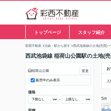
トップページ
スタッフ紹介
彩西不動産
沿線・駅から探す
西武池袋線の土地(売買)一
西武池袋線 稲荷山公園駅の土地(売
お
稲荷山公園
変更
販売中のみ表示
入
価格
5
件
～
面積