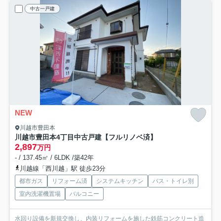
中古一戸建
NEW
川越市豊田本
川越市豊田本4丁目中古戸建【フルリノベ済】
2,897
万円
- / 137.45㎡ / 6LDK /築42年
川越線「西川越」駅 徒歩23分
都市ガス
リフォーム済
システムキッチン
バス・トイレ別
室内洗濯機置場
バルコニー
水回り設備を新規交換し、内装リフォームを施した鉄筋コンクリート造