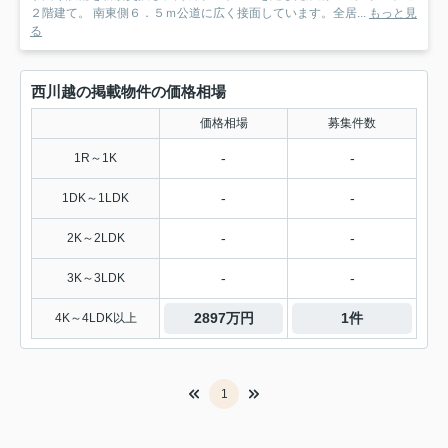
２階建て。 南東側６．５ｍ公道に広く接面しています。全居...
もっと見
る
西川越の掲載物件の価格相場
価格相場
募集件数
-
-
1R～1K
-
-
1DK～1LDK
-
-
2K～2LDK
-
-
3K～3LDK
2897万円
1件
4K～4LDK以上
1