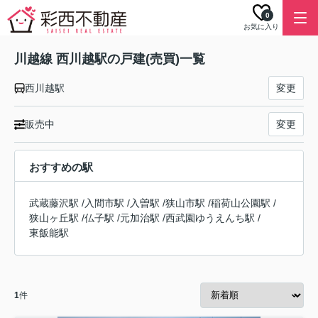
0
お気に入り
川越線 西川越駅の戸建(売買)一覧
西川越駅
変更
販売中
変更
おすすめの駅
武蔵藤沢駅
/
入間市駅
/
入曽駅
/
狭山市駅
/
稲荷山公園駅
/
狭山ヶ丘駅
/
仏子駅
/
元加治駅
/
西武園ゆうえんち駅
/
東飯能駅
1
件