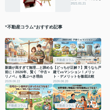
対処法は
2021.01.21
”不動産コラム”おすすめ記事
不動産コラム
不動産コラム
新築が高すぎて無理…と諦める
【どっちが正解？】買うなら戸
前に！2026年、賢く「中古＋
建てvsマンション！メリッ
リノベ」を選ぶべき理由
ト・デメリットを徹底比較
2026.06.22
2026.06.20
不動産コラム
不動産コラム