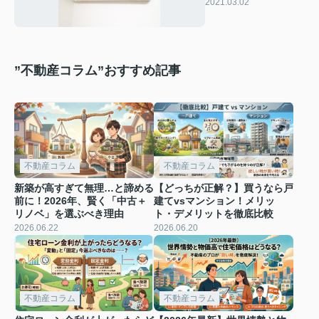
方とは？
2021.03.02
”不動産コラム”おすすめ記事
不動産コラム
不動産コラム
新築が高すぎて無理…と諦める
【どっちが正解？】買うなら戸
前に！2026年、賢く「中古＋
建てvsマンション！メリッ
リノベ」を選ぶべき理由
ト・デメリットを徹底比較
2026.06.22
2026.06.20
不動産コラム
不動産コラム