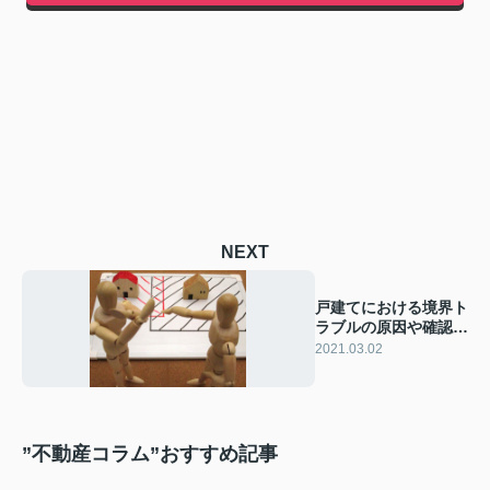
NEXT
戸建てにおける境界ト
ラブルの原因や確認事
項とは？
2021.03.02
”不動産コラム”おすすめ記事