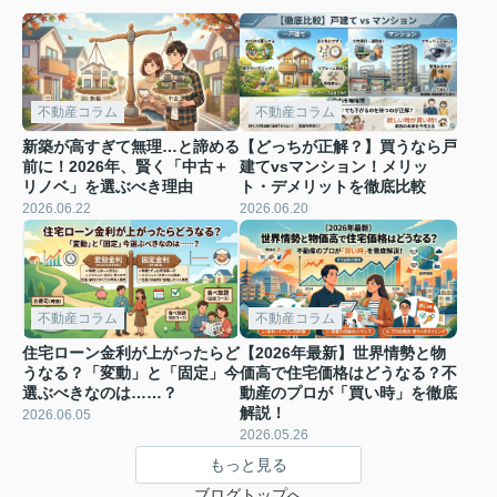
不動産コラム
不動産コラム
新築が高すぎて無理…と諦める
【どっちが正解？】買うなら戸
前に！2026年、賢く「中古＋
建てvsマンション！メリッ
リノベ」を選ぶべき理由
ト・デメリットを徹底比較
2026.06.22
2026.06.20
不動産コラム
不動産コラム
住宅ローン金利が上がったらど
【2026年最新】世界情勢と物
うなる？「変動」と「固定」今
価高で住宅価格はどうなる？不
選ぶべきなのは……？
動産のプロが「買い時」を徹底
解説！
2026.06.05
2026.05.26
もっと見る
ブログトップへ